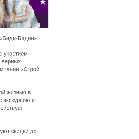
 «Баде-Баден»!
с участием
х верных
омпании «Строй
ой жизнью в
 экскурсию и
ействует
уют скидки до