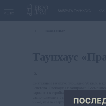
ВЫБРАТЬ ТАУНХАУС
КАК
МЕНЮ
назад к списку
Таунхаус «Пр
р.
3х-этажный таунхаус площадью 90 кв.м. в ко
Бекетова. Свободная планировка. Возможнос
варианты в стройке и готовые. Собственный
расположение в 5 минутах от центра города
ниже, чем за квартиру с таким же метражом.