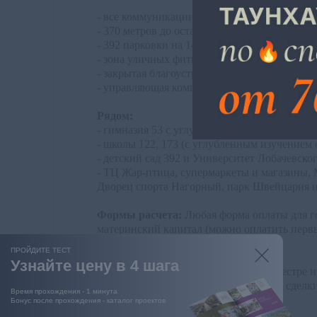
- все коммуникации, газ, вода, оптоволокон
- 370 метров до остановки общественного тр
- 392 парковки на 147 семей
- зона уличных фитнес тренажеров для взро
- закрытая благоустроенная территория — ох
- управляющая компания для организации до
Рядом:
- гимназия 53 с углубленным изучением фран
- школы 122, 173 (с углубленным изучением 
- детский сад 392 и Университет Лобачевског
- ТЦ Жар-птица, супермаркеты и магазины, M
Дворец спорта Нагорный, парк Швейцария и
Формы расчета:
Любая форма оплаты для го
материнский капитал (можно оплатить перв
(ваша квартира в зачет).
ПРОЙДИТЕ ТЕСТ
Узнайте цену в 4 шага
Все договора регистрируются в Росреестре и
покупателя на земельный участок, все сделк
Время прохождения - 1 минута
Бонус после прохождения - каталог проектов