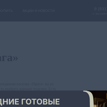
8 (831
 КУПИТЬ
АКЦИИ И НОВОСТИ
мы рабо
ага»
ттеджном поселке «Прага» на ул.
ть выбрать вариант отделки. Есть
 земельный участок. Удачное
. Коммунальные платежи в 2 раза