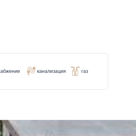
набжение
канализация
газ