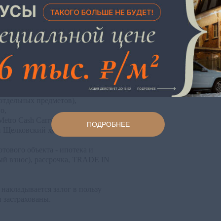
ный интернет
анспорта
слых
рана 24 часа в сутки
суга жителей поселка
цузского языка,
отдельных предметов),
о,
etro Cash Carry, Клиника Садко,
ПОДРОБНЕЕ
 Щелковский хутор, аквапарк.
тового объекта - ипотека и
ый взнос), рассрочка, TRADE IN
 накладывается залог в пользу
и застрахованы.