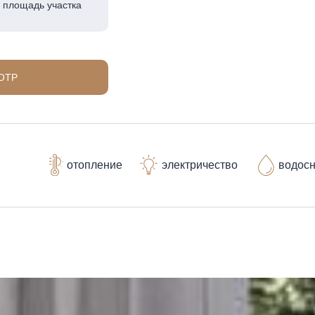
площадь участка
ОТР
отопление
электричество
водос