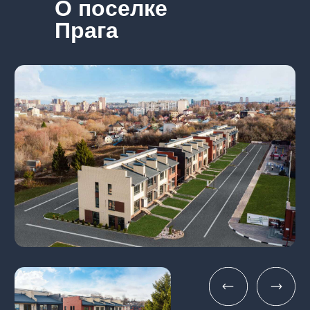
О поселке
Прага