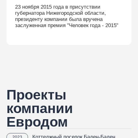
Видео о нас
Комфорт, качество, безопасность, все
Интервью Ал
это - "КП Баден - Баден"!
телеканалу "Р