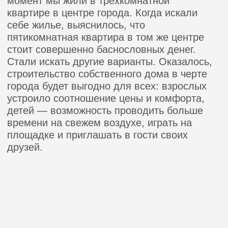
Идея создании
компании по
строительству
таунхасов пришла
ко мне неслучайно.
Все в жизни
взаимосвязано, так
и моя история
создания бизнеса
связана с моей
семьей, с тем, что
происходило со
мной восемь лет
назад.
Харитонова Алена
ИП Харитонова А.
Исполнитель финансово-
хозяйственной деятельности
В то время у нас в семье родился третий
ребенок, и мы нуждались в увеличении
площади квадратных метров. На тот
момент мы жили в трехкомнатной
квартире в центре города. Когда искали
себе жилье, выяснилось, что
пятикомнатная квартира в том же центре