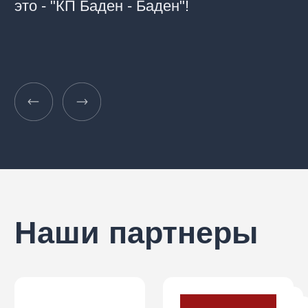
АКЦИИ И НОВОСТИ
КОНТАКТЫ
© 2024 ГК ЕВРОДОМ. Все права защищены
Политика конфиденциальности
Разработка сайта
Любая информация, представленная на этом
сайте, носит исключительно ознакомительный
характер, ни при каких обстоятельствах не
является публичной офертой, определяемой
положениями статьи 437 ГК РФ. Готовые объекты
могут отличаться от представленных 3D-
визуализаций. Все представленные материалы
являются ориентировочными, и в них могут быть
внесены любые изменения.
8 (831) 200-45-68