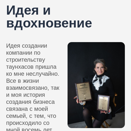
стоит совершенно баснословных денег.
Стали искать другие варианты. Оказалось,
строительство собственного дома в черте
города будет выгодно для всех: взрослых
устроило соотношение цены и комфорта,
детей — возможность проводить больше
времени на свежем воздухе, играть на
площадке и приглашать в гости своих
друзей.
Мы среди лучших
"Евродом" является обладателем
многочисленных наград, полученных за
реализацию проектов. Это подтверждает
тот факт, что наши объекты соответствуют
новым тенденциям и современным
требованиям девелопмента
недвижимости.