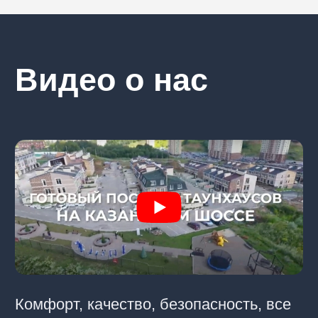
ежедневно с 10:00 до 19:00
info@evrodomnn.ru
мы работаем без выходных
Центральный офис
Нижний Новгород, ТЦ Ганза
(ул. Родионова, 165/13)
ЗАКАЗАТЬ ЗВОНОК
ГЛАВНАЯ
ДОМА В ПРОДАЖЕ
О КОМПАНИИ