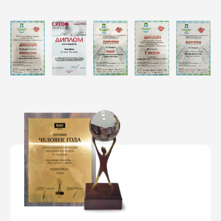
Клубные дома Слобода
2018
Коттеджный поселок Долина CLUB
2017
Клубные дома Бавария CLUB
2016
Клубный комплекс Высоковский
2015
Коттеджный поселок Алладин
2015
Клубные дома Алладин Премиум
2015
Коттеджный поселок Долина
2014
НАШИ ПРОЕКТЫ